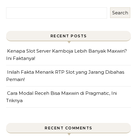
Search
RECENT POSTS
Kenapa Slot Server Kamboja Lebih Banyak Maxwin?
Ini Faktanya!
Inilah Fakta Menarik RTP Slot yang Jarang Dibahas
Pemain!
Cara Modal Receh Bisa Maxwin di Pragmatic, Ini
Triknya
RECENT COMMENTS