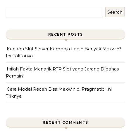
Search
RECENT POSTS
Kenapa Slot Server Kamboja Lebih Banyak Maxwin?
Ini Faktanya!
Inilah Fakta Menarik RTP Slot yang Jarang Dibahas
Pemain!
Cara Modal Receh Bisa Maxwin di Pragmatic, Ini
Triknya
RECENT COMMENTS