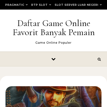
Skip to content
PRAGMATIC
RTP SLOT
SLOT SERVER LUAR NEGERI
Daftar Game Online
Favorit Banyak Pemain
Game Online Populer